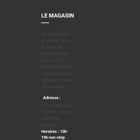
LE MAGASIN
Un showroom
pour découvrir
et tester les
produits, mais
aussi un lieu
d'échange et de
conseil pour les
débutants ou les
passionnés !
Adresse :
19 rue de Douai
à LilleOuvert du
mardi au
samedi
Horaires : 10h-
19h non-stop