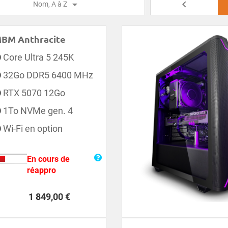


Nom, A à Z
BM Anthracite
Core Ultra 5 245K
32Go DDR5 6400 MHz
RTX 5070 12Go
1To NVMe gen. 4
Wi-Fi en option
En cours de
réappro
Prix
1 849,00 €