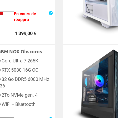
En cours de
réappro
Prix
1 399,00 €
BM NOX Obscurus
Core Ultra 7 265K
RTX 5080 16G OC
32 Go DDR5 6000 MHz
36
2To NVMe gen. 4
WiFi + Bluetooth