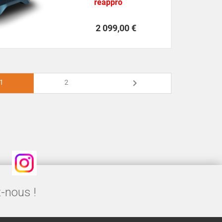
réappro
Prix
2 099,00 €

1
2
Instagram
-nous !