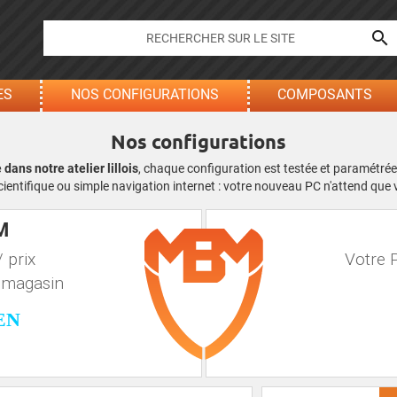

ES
NOS CONFIGURATIONS
COMPOSANTS
Nos configurations
ans notre atelier lillois
, chaque configuration est testée et paramétrée
scientifique ou simple navigation internet : votre nouveau PC n'attend que 
M
 prix
Votre P
 magasin
EN