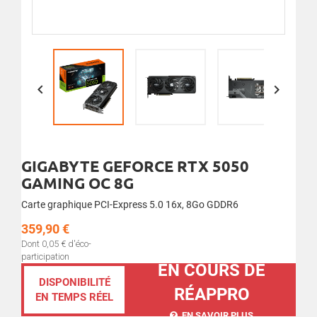


GIGABYTE GEFORCE RTX 5050
GAMING OC 8G
Carte graphique PCI-Express 5.0 16x, 8Go GDDR6
359,90 €
Dont 0,05 € d'éco-
participation
EN COURS DE
DISPONIBILITÉ
RÉAPPRO
EN TEMPS RÉEL
EN SAVOIR PLUS