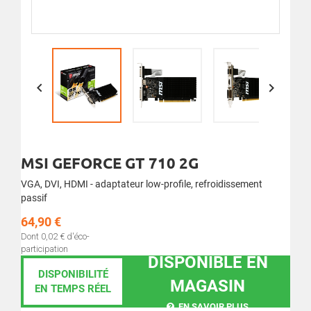


MSI GEFORCE GT 710 2G
VGA, DVI, HDMI - adaptateur low-profile, refroidissement
passif
64,90 €
Dont 0,02 € d'éco-
participation
DISPONIBLE EN
DISPONIBILITÉ
MAGASIN
EN TEMPS RÉEL
EN SAVOIR PLUS