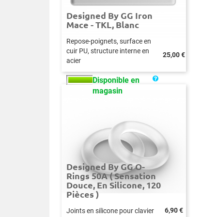
Designed By GG Iron
Mace - TKL, Blanc
Repose-poignets, surface en
cuir PU, structure interne en
Prix
25,00 €
acier
Disponible en
magasin
Designed By GG O-
Rings 50A ( Sensation
Douce, En Silicone, 120
Pièces )
Prix
6,90 €
Joints en silicone pour clavier