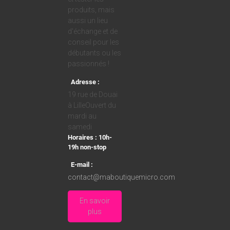
produits, mais
aussi un lieu
d'échange et de
conseil pour les
débutants ou les
passionnés !
Adresse :
19 rue de Douai
à LilleOuvert du
mardi au
samedi
Horaires : 10h-
19h non-stop
E-mail :
contact@maboutiquemicro.com
En savoir
plus