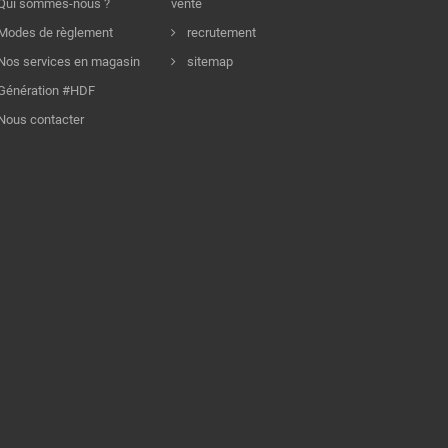
Qui sommes-nous ?
vente
Modes de règlement
recrutement
Nos services en magasin
sitemap
Génération #HDF
Nous contacter