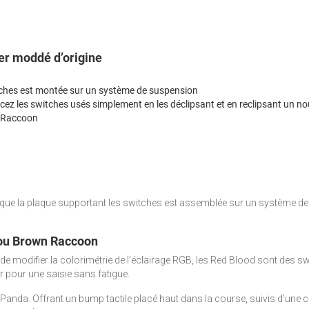
ier moddé d’origine
itches est montée sur un système de suspension
cez les switches usés simplement en les déclipsant et en reclipsant un n
n Raccoon
e que la plaque supportant les switches est assemblée sur un système de
 ou Brown Raccoon
modifier la colorimétrie de l’éclairage RGB, les Red Blood sont des swit
 pour une saisie sans fatigue.
anda. Offrant un bump tactile placé haut dans la course, suivis d’une 