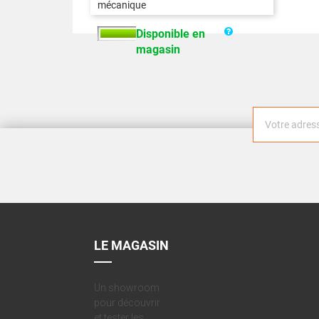
mécanique
Disponible en
magasin
LE MAGASIN
Un showroom
pour découvrir
et tester les