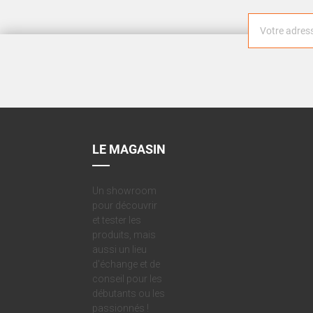
LE MAGASIN
Un showroom
pour découvrir
et tester les
produits, mais
aussi un lieu
d'échange et de
conseil pour les
débutants ou les
passionnés !