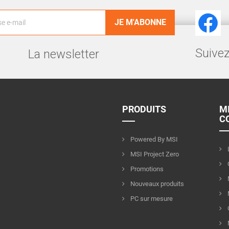
Facebook
Suivez
La newsletter
PRODUITS
M
C
Powered By MSI
MSI Project Zero
Promotions
Nouveaux produits
PC sur mesure