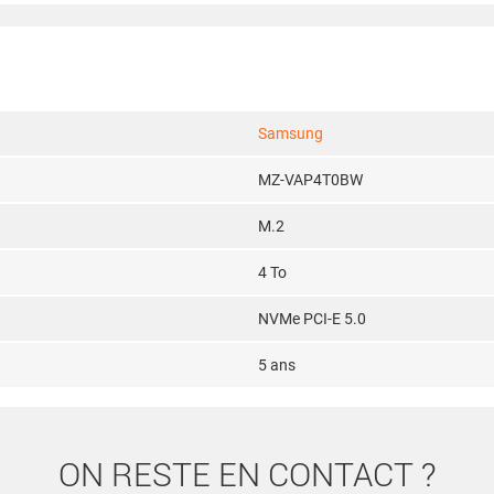
Samsung
MZ-VAP4T0BW
M.2
4 To
NVMe PCI-E 5.0
5 ans
ON RESTE EN CONTACT ?