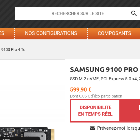

ES
NOS CONFIGURATIONS
COMPOSANTS
9100 Pro 4 To
SAMSUNG 9100 PRO 
SSD M.2 nVME, PCI-Express 5.0 x4
599,90 €
Dont 0,05 € d'éco-participation
DISPONIBILITÉ
EN TEMPS RÉEL
Prévenez-moi lorsque