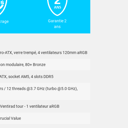
Garantie 2
rage
ans
o-ATX, verre trempé, 4 ventilateurs 120mm aRGB
n modulaire, 80+ Bronze
TX, socket AM5, 4 slots DDR5
rs / 12 threads @3.7 GHz (turbo @5.0 GHz),
entirad tour - 1 ventilateur aRGB
ucial Value