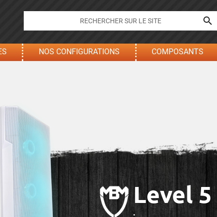

ES
NOS CONFIGURATIONS
COMPOSANTS
Level 5
.