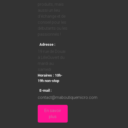
produits, mais
aussi un lieu
d'échange et de
conseil pour les
débutants ou les
passionnés !
Adresse :
19 rue de Douai
à LilleOuvert du
mardi au
samedi
Horaires : 10h-
19h non-stop
E-mail :
contact@maboutiquemicro.com
En savoir
plus