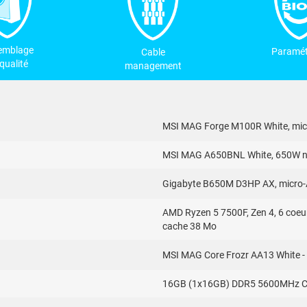
emblage
Paramét
Cable
qualité
management
MSI MAG Forge M100R White, micr
MSI MAG A650BNL White, 650W no
Gigabyte B650M D3HP AX, micro-A
AMD Ryzen 5 7500F, Zen 4, 6 coeu
cache 38 Mo
MSI MAG Core Frozr AA13 White - V
16GB (1x16GB) DDR5 5600MHz Cr