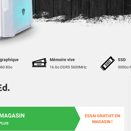
 graphique
Mémoire vive
SSD
060 8Go
16 Go DDR5 5600MHz
500Go 
Ed.
 MAGASIN
ESSAI GRATUIT EN
MAGASIN !
PLUS