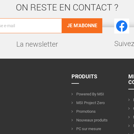
ON RESTE EN CONTACT ?
Facebook
Suivez
La newsletter
PRODUITS
M
C
Powered By MSI
MSI Project Zero
Promotions
Nouveaux produits
PC sur mesure