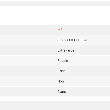
MSI
J02-VXXXXX1-EB9
Extra-large
Souple
Lisse
Non
2 ans