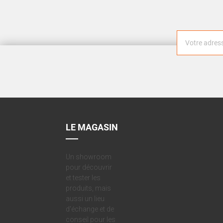
LE MAGASIN
Un showroom
pour découvrir
et tester les
produits, mais
aussi un lieu
d'échange et de
conseil pour les